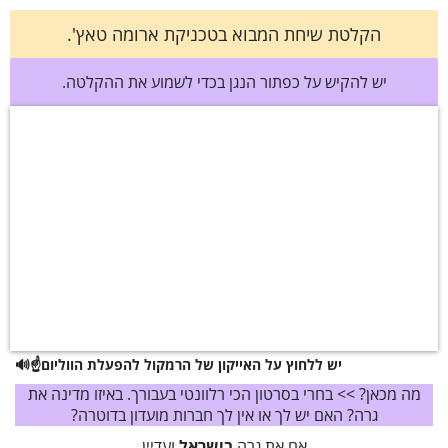
הקלטת שיחת המבוא בטכניקת ארומה טאץ'.
יש להקיש על כפתור הנגן בכדי לשמוע את ההקלטה.
🔊☝️יש ללחוץ על האייקון של הרמקול להפעלת הווליום
מה מכאן? >> בחרי בסרטון הכי רלוונטי בעבורך. באיזו מדינה את
גרה? האם יש לך או אין לך חברות מועדון בדוטרה?
אם את גרה
בישראל
ועדיין