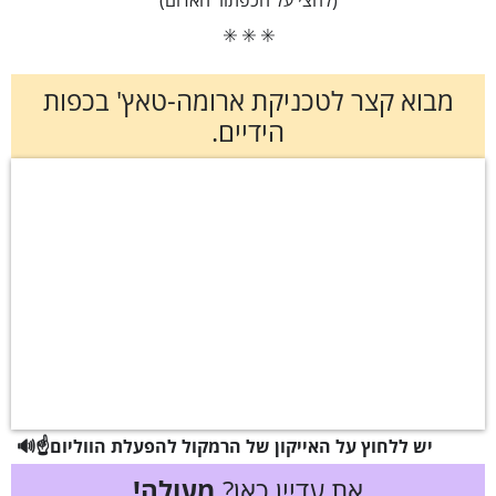
✳️ ✳️ ✳️
מבוא קצר לטכניקת ארומה-טאץ' בכפות
הידיים.
🔊☝️יש ללחוץ על האייקון של הרמקול להפעלת הווליום
את עדיין כאן?
מעולה!